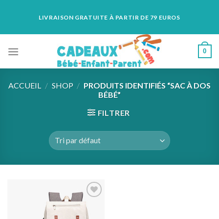
Skip
LIVRAISON GRATUITE À PARTIR DE 79 EUROS
to
content
0
ACCUEIL
/
SHOP
/
PRODUITS IDENTIFIÉS “SAC À DOS
BÉBÉ”
FILTRER
Add to
wishlist