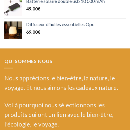
Batterie solaire double usb 10 000 mAh
49.00
€
Diffuseur d'huiles essentielles Ope
69.00
€
QUI SOMMES NOUS
Nous
apprécions le bien-être, la nature, le
voyage. Et nous aimons les cadeaux nature.
Voilà pourquoi nous sélectionnons les
produits qui ont un lien avec le bien-être,
l’écologie, le voyage.