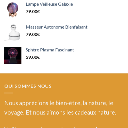
Lampe Veilleuse Galaxie
79.00
€
Masseur Autonome Bienfaisant
79.00
€
Sphère Plasma Fascinant
39.00
€
QUI SOMMES NOUS
Nous
apprécions le bien-être, la nature, le
voyage. Et nous aimons les cadeaux nature.