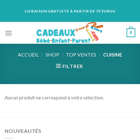
Skip
LIVRAISON GRATUITE À PARTIR DE 79 EUROS
to
content
0
ACCUEIL
/
SHOP
/
TOP VENTES
/
CUISINE
FILTRER
Aucun produit ne correspond à votre sélection.
NOUVEAUTÉS