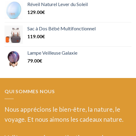
Réveil Naturel Lever du Soleil
129.00
€
Sac à Dos Bébé Multifonctionnel
119.00
€
Lampe Veilleuse Galaxie
79.00
€
QUI SOMMES NOUS
Nous
apprécions le bien-être, la nature, le
voyage. Et nous aimons les cadeaux nature.