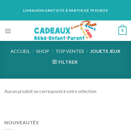
Skip
LIVRAISON GRATUITE À PARTIR DE 79 EUROS
to
content
0
ACCUEIL
/
SHOP
/
TOP VENTES
/
JOUETS JEUX
FILTRER
Aucun produit ne correspond à votre sélection.
NOUVEAUTÉS