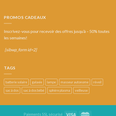
PROMOS CADEAUX
Inscrivez-vous pour recevoir des offres jusqu’à – 50% toutes
les semaines!
[sibwp_form id=2]
TAGS
batterie solaire
galaxie
lampe
masseur autonome
réveil
sac à dos
sac à dos bébé
sphère plasma
veilleuse
Paiements SSL sécurisé