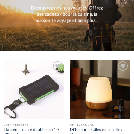
Découvrez nos nouveautés. Offrez
des cadeaux pour la cuisine, la
maison, le voyage et bien plus...
Add to
Add to
wishlist
wishlist
ANNIVERSAIRE
ANNIVERSAIRE
Batterie solaire double usb 10
Diffuseur d’huiles essentielles