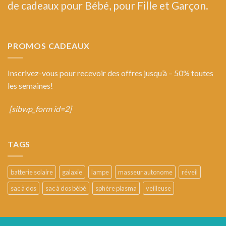
de cadeaux pour Bébé, pour Fille et Garçon.
PROMOS CADEAUX
Inscrivez-vous pour recevoir des offres jusqu’à – 50% toutes
les semaines!
[sibwp_form id=2]
TAGS
batterie solaire
galaxie
lampe
masseur autonome
réveil
sac à dos
sac à dos bébé
sphère plasma
veilleuse