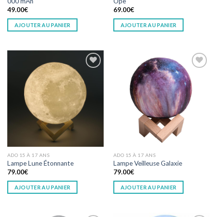
000 mAh
Ope
49.00
€
69.00
€
AJOUTER AU PANIER
AJOUTER AU PANIER
Add to
Add to
wishlist
wishlist
ADO 15 À 17 ANS
ADO 15 À 17 ANS
Lampe Lune Étonnante
Lampe Veilleuse Galaxie
79.00
€
79.00
€
AJOUTER AU PANIER
AJOUTER AU PANIER