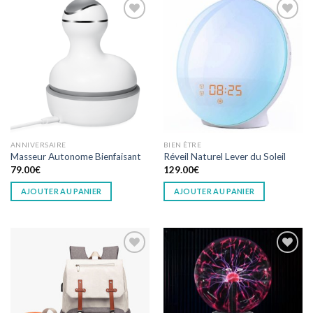
Add to
Add to
wishlist
wishlist
ANNIVERSAIRE
BIEN ÊTRE
Masseur Autonome Bienfaisant
Réveil Naturel Lever du Soleil
79.00
€
129.00
€
AJOUTER AU PANIER
AJOUTER AU PANIER
Add to
Add to
wishlist
wishlist