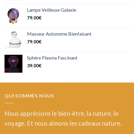
Lampe Veilleuse Galaxie
79.00
€
Masseur Autonome Bienfaisant
79.00
€
Sphère Plasma Fascinant
39.00
€
QUI SOMMES NOUS
Nous
apprécions le bien-être, la nature, le
voyage. Et nous aimons les cadeaux nature.