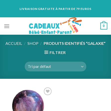
Skip
LIVRAISON GRATUITE À PARTIR DE 79 EUROS
to
content
0
ACCUEIL
/
SHOP
/
PRODUITS IDENTIFIÉS “GALAXIE”
FILTRER
Add to
wishlist