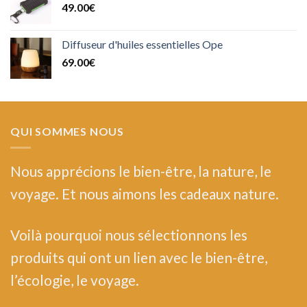
49.00
€
Diffuseur d'huiles essentielles Ope
69.00
€
QUI SOMMES NOUS
Nous
apprécions le bien-être, la nature, le
voyage. Et nous aimons les cadeaux nature.
Voilà pourquoi nous sélectionnons les
produits qui ont un lien avec le bien-être,
l’écologie, le voyage.