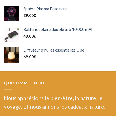
Sphère Plasma Fascinant
39.00
€
Batterie solaire double usb 10 000 mAh
49.00
€
Diffuseur d'huiles essentielles Ope
69.00
€
QUI SOMMES NOUS
Nous
apprécions le bien-être, la nature, le
voyage. Et nous aimons les cadeaux nature.